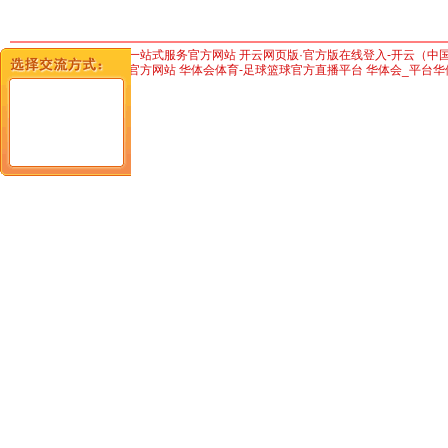
好博·体育-好博（中国）一站式服务官方网站
开云网页版·官方版在线登入-开云（中
体育综合登录入口(中国)官方网站
华体会体育-足球篮球官方直播平台
华体会_平台
国）