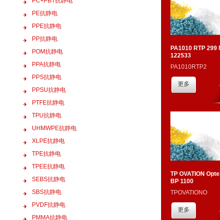
PC+PBT抗静电
PE抗静电
PPE抗静电
PP抗静电
PA1010 RTP 299 
POM抗静电
122533
PPA抗静电
PA1010RTP2
PPS抗静电
更多
PPSU抗静电
PTFE抗静电
TPU抗静电
UHMWPE抗静电
XLPE抗静电
TPE抗静电
TPEE抗静电
TP OVATION Opt
SEBS抗静电
BP 1100
SBS抗静电
TPOVATIONO
PVDF抗静电
更多
PMMA抗静电