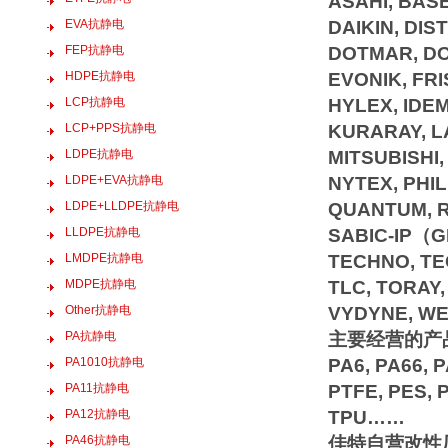
ASAHI, BASE
EVA抗静电
DAIKIN, DIS
FEP抗静电
DOTMAR, DO
HDPE抗静电
EVONIK, FRI
LCP抗静电
HYLEX, IDEM
LCP+PPS抗静电
KURARAY, LA
LDPE抗静电
MITSUBISHI
LDPE+EVA抗静电
NYTEX, PHI
LDPE+LLDPE抗静电
QUANTUM, R
LLDPE抗静电
SABIC-IP（G
LMDPE抗静电
TECHNO, TEC
MDPE抗静电
TLC, TORAY,
Other抗静电
VYDYNE, W
PA抗静电
主要经营的产品种类有
PA1010抗静电
PA6, PA66, P
PA11抗静电
PTFE, PES, P
PA12抗静电
TPU……
PA46抗静电
佳特自营改性