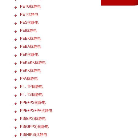
PETG抗静电
PET抗静电
PES抗静电
PEI抗静电
PEEK抗静电
PEBA抗静电
PEK抗静电
PEKEKK抗静电
PEKK抗静电
PFA抗静电
PI，TP抗静电
PI，TS抗静电
PPE+PS抗静电
PPE+PS+PA抗静电
PS(EPS)抗静电
PS(GPPS)抗静电
PS(HIPS)抗静电