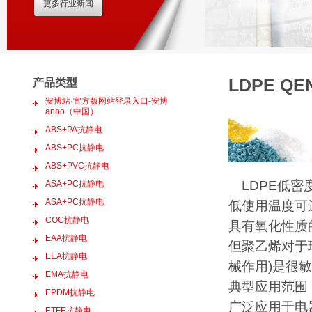
更多行业新闻
LDPE QEN
产品类型
安博站·官方版网站登录入口-安博
anbo（中国）
ABS+PA抗静电
ABS+PC抗静电
ABS+PVC抗静电
LDPE低密
ASA+PC抗静电
ASA+PC抗静电
低使用温度可达
COC抗静电
具有氧化性质
EAA抗静电
但聚乙烯对于
EEA抗静电
械作用)是很
EMA抗静电
典型应用范
EPDM抗静电
广泛应用于电
ETFE抗静电