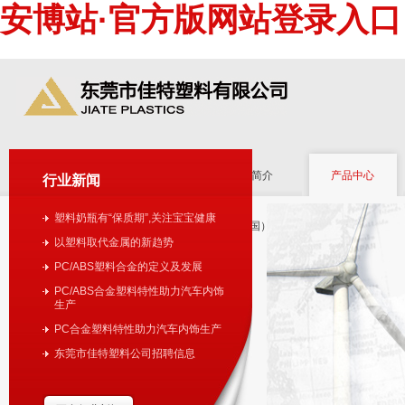
安博站·官方版网站登录入口
安博站·官方版网站登录入口
公司简介
产品中心
行业新闻
塑料奶瓶有“保质期”,关注宝宝健康
安博站·官方版网站登录入口-安博ANBO（中国）
以塑料取代金属的新趋势
PC/ABS塑料合金的定义及发展
PC/ABS合金塑料特性助力汽车内饰
生产
PC合金塑料特性助力汽车内饰生产
东莞市佳特塑料公司招聘信息