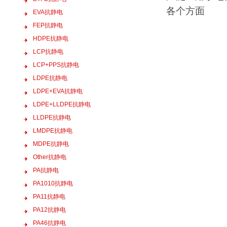
各个方面
EVA抗静电
FEP抗静电
HDPE抗静电
LCP抗静电
LCP+PPS抗静电
LDPE抗静电
LDPE+EVA抗静电
LDPE+LLDPE抗静电
LLDPE抗静电
LMDPE抗静电
MDPE抗静电
Other抗静电
PA抗静电
PA1010抗静电
PA11抗静电
PA12抗静电
PA46抗静电