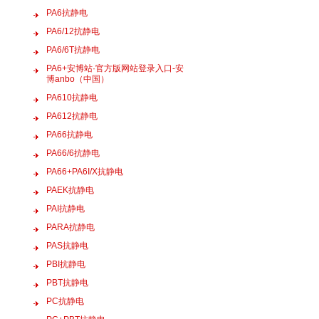
PA6抗静电
PA6/12抗静电
PA6/6T抗静电
PA6+安博站·官方版网站登录入口-安
博anbo（中国）
PA610抗静电
PA612抗静电
PA66抗静电
PA66/6抗静电
PA66+PA6I/X抗静电
PAEK抗静电
PAI抗静电
PARA抗静电
PAS抗静电
PBI抗静电
PBT抗静电
PC抗静电