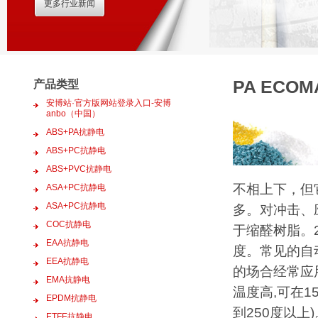
更多行业新闻
PA ECOM
产品类型
安博站·官方版网站登录入口-安博
anbo（中国）
ABS+PA抗静电
ABS+PC抗静电
ABS+PVC抗静电
不相上下，但
ASA+PC抗静电
ASA+PC抗静电
多。对冲击、
COC抗静电
于缩醛树脂。
EAA抗静电
度。常见的自
EEA抗静电
的场合经常应用
EMA抗静电
温度高,可在1
EPDM抗静电
到250度以
ETFE抗静电