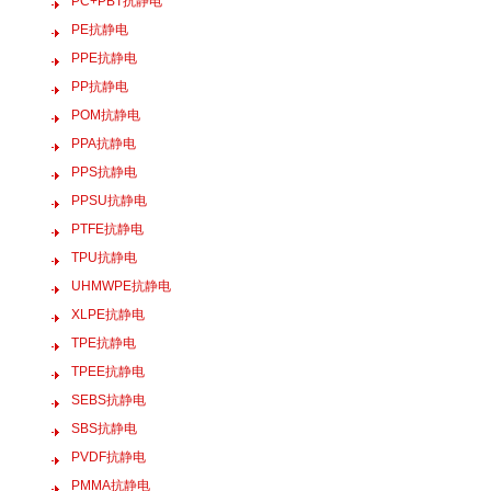
PC+PBT抗静电
PE抗静电
PPE抗静电
PP抗静电
POM抗静电
PPA抗静电
PPS抗静电
PPSU抗静电
PTFE抗静电
TPU抗静电
UHMWPE抗静电
XLPE抗静电
TPE抗静电
TPEE抗静电
SEBS抗静电
SBS抗静电
PVDF抗静电
PMMA抗静电