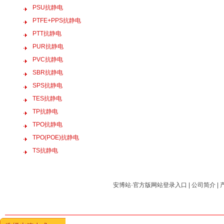
PSU抗静电
PTFE+PPS抗静电
PTT抗静电
PUR抗静电
PVC抗静电
SBR抗静电
SPS抗静电
TES抗静电
TP抗静电
TPO抗静电
TPO(POE)抗静电
TS抗静电
安博站·官方版网站登录入口
|
公司简介
|