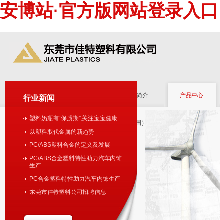
安博站·官方版网站登录入口
安博站·官方版网站登录入口
公司简介
产品中心
行业新闻
塑料奶瓶有“保质期”,关注宝宝健康
安博站·官方版网站登录入口-安博ANBO（中国）
以塑料取代金属的新趋势
PC/ABS塑料合金的定义及发展
PC/ABS合金塑料特性助力汽车内饰
生产
PC合金塑料特性助力汽车内饰生产
东莞市佳特塑料公司招聘信息