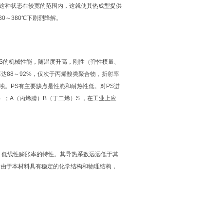
保持这种状态在较宽的范围内，这就使其热成型提供
30～380℃下剧烈降解。
PS的机械性能，随温度升高，刚性（弹性模量、
达88～92%，仅次于丙烯酸类聚合物，折射率
混浊。PS有主要缺点是性脆和耐热性低。对PS进
S）；A（丙烯腈）B（丁二烯）S ，在工业上应
热阻、低线性膨胀率的特性。其导热系数远远低于其
时由于本材料具有稳定的化学结构和物理结构，