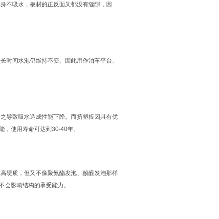
身不吸水，板材的正反面又都没有缝隙，因
长时间水泡仍维持不变。因此用作泊车平台、
之导致吸水造成性能下降。而挤塑板因具有优
，使用寿命可达到30-40年。
高硬质，但又不像聚氨酯发泡、酚醛发泡那样
不会影响结构的承受能力。