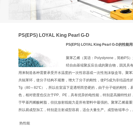
PS(EPS) LOYAL King Pearl G-D
PS(EPS) LOYAL King Pearl G-D的性能
聚苯乙烯（英语：Polystyrene，简
经自由基缩聚反应合成的聚合物，因其具有
用来制造各种需要承受开水温度的一次性容器或一次性泡沫饭盒等。聚苯
共轭苯环，使分子结构不规整，增大了分子的刚性，使PS成为非结晶性
Tg（80～82℃），所以在室温下是透明而坚硬的，由于分子链的刚性，
色，相对密度也仅次于PP、PE，具有优异的电性能，特别是高频特性好，
于甲基丙烯酸树脂，但抗放射线能力是所有塑料中最强的。聚苯乙烯最重
所以易成型加工，特别是注射成型容易，适合大量生产。成型收缩率小，
热性能