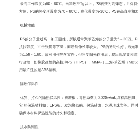
最高工作温度为60～80℃。当加热至Tg以上，PS转变为高弹态，且
方便。PS的热变形温度为70～80℃，脆化温度为-30℃，PS在高真空和3
机械性能
PS的分子量过高，加工困难，所以通常聚苯乙烯的分子量为5～20万。
抗拉强度、冲击强度等下降，而断裂伸长率较大。PS的透明性好，透光率
为1.59～1.60。故可用作光学零件，但它受阳光作用后，易出现发黄和
行改性，如橡胶改性的高抗冲PS（HIPS）；MMA-丁二烯-苯乙烯（MB
用最广泛的是ABS塑料。
隔热保温性
优异、持久的隔热保温性：挤塑板，导热系数为0.028w/mk,具有高
它 的保温材料如：EPS板、发泡聚氨酯、保温砂浆、水泥珍珠岩等。同
确保本材料保温性能的持久和稳定。
抗水防潮性