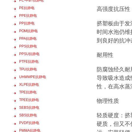
PC+PBT抗静电
PE抗静电
高强度抗压性
PPE抗静电
挤塑板由于发
PP抗静电
POM抗静电
时间水泡仍维
PPA抗静电
到良好的抗冲
PPS抗静电
PPSU抗静电
耐用性
PTFE抗静电
防腐蚀经久耐
TPU抗静电
UHMWPE抗静电
导致吸水造成
XLPE抗静电
性，在高水蒸
TPE抗静电
TPEE抗静电
物理性质
SEBS抗静电
轻质硬度：挤
SBS抗静电
PVDF抗静电
硬质，但又不
PMMA抗静电