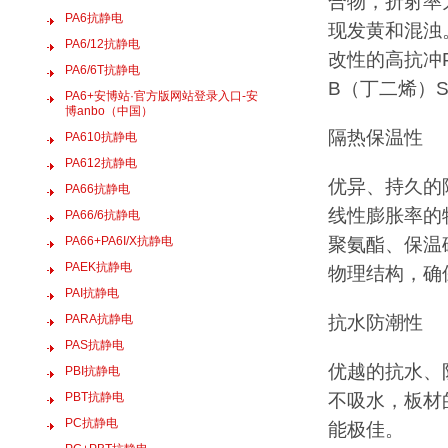
合物，折射率为
PA6抗静电
现发黄和混浊
PA6/12抗静电
改性的高抗冲P
PA6/6T抗静电
B（丁二烯）
PA6+安博站·官方版网站登录入口-安
博anbo（中国）
隔热保温性
PA610抗静电
PA612抗静电
优异、持久的隔
PA66抗静电
线性膨胀率的
PA66/6抗静电
PA66+PA6I/X抗静电
聚氨酯、保温
PAEK抗静电
物理结构，确
PAI抗静电
PARA抗静电
抗水防潮性
PAS抗静电
优越的抗水、
PBI抗静电
PBT抗静电
不吸水，板材
PC抗静电
能极佳。