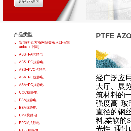
更多行业新闻
PTFE AZO
产品类型
安博站·官方版网站登录入口-安博
anbo（中国）
ABS+PA抗静电
ABS+PC抗静电
ABS+PVC抗静电
经广泛应
ASA+PC抗静电
大厅、展
ASA+PC抗静电
COC抗静电
筑材料的
EAA抗静电
强度高
玻
EEA抗静电
直径的钢
EMA抗静电
料
,
柔软的
S
EPDM抗静电
光性
通过
ETFE抗静电