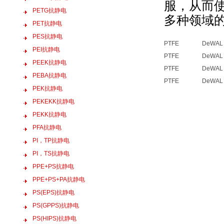
服，从而
PETG抗静电
多种领域
PET抗静电
PES抗静电
PTFE
DeWAL
PEI抗静电
PTFE
DeWAL
PEEK抗静电
PTFE
DeWAL
PEBA抗静电
PTFE
DeWAL
PEK抗静电
PEKEKK抗静电
PEKK抗静电
PFA抗静电
PI，TP抗静电
PI，TS抗静电
PPE+PS抗静电
PPE+PS+PA抗静电
PS(EPS)抗静电
PS(GPPS)抗静电
PS(HIPS)抗静电