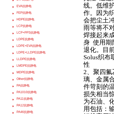
线。低维
EVA抗静电
作。因为
FEP抗静电
会把尘土
HDPE抗静电
雨等将不
LCP抗静电
LCP+PPS抗静电
焊接起来
LDPE抗静电
身
使用期
LDPE+EVA抗静电
退化。目
LDPE+LLDPE抗静电
Solus
织布
LLDPE抗静电
性
LMDPE抗静电
2
、聚四氟
MDPE抗静电
璃、金属
Other抗静电
件苛刻的
PA抗静电
PA1010抗静电
损失相当
PA11抗静电
为石油、
PA12抗静电
用包括：
PA46抗静电