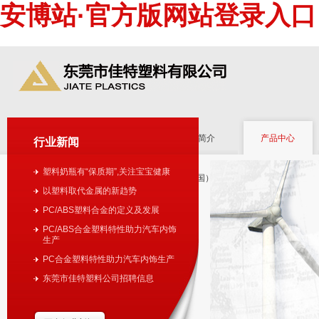
安博站·官方版网站登录入口
安博站·官方版网站登录入口
公司简介
产品中心
行业新闻
塑料奶瓶有“保质期”,关注宝宝健康
安博站·官方版网站登录入口-安博ANBO（中国）
以塑料取代金属的新趋势
PC/ABS塑料合金的定义及发展
PC/ABS合金塑料特性助力汽车内饰
生产
PC合金塑料特性助力汽车内饰生产
东莞市佳特塑料公司招聘信息