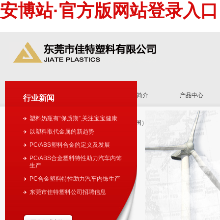
安博站·官方版网站登录入口
安博站·官方版网站登录入口
公司简介
产品中心
行业新闻
塑料奶瓶有“保质期”,关注宝宝健康
安博站·官方版网站登录入口-安博ANBO（中国）
以塑料取代金属的新趋势
PC/ABS塑料合金的定义及发展
PC/ABS合金塑料特性助力汽车内饰
生产
PC合金塑料特性助力汽车内饰生产
东莞市佳特塑料公司招聘信息