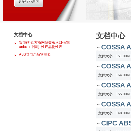
更多行业新闻
文档中心
文档中心
安博站·官方版网站登录入口-安博
COSSA AB
anbo（中国）性产品物性表
ABS导电产品物性表
文件大小
：151.00K
COSSA AB
文件大小
：164.00K
COSSA AB
文件大小
：155.00K
COSSA AB
文件大小
：148.00K
CIPC ABS