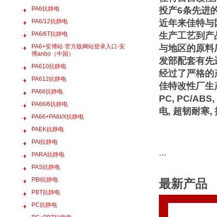
PA6抗静电
投产6条先进
PA6/12抗静电
近年来佳特与
PA6/6T抗静电
生产工艺到产品
PA6+安博站·官方版网站登录入口-安
与地区的原料
博anbo（中国）
发部配套有先
PA610抗静电
经过了严格的
PA612抗静电
佳特改性厂生产的产
PA66抗静电
PC, PC/ABS,
PA66/6抗静电
电, 超韧耐寒
PA66+PA6I/X抗静电
PAEK抗静电
PAI抗静电
...
PARA抗静电
PAS抗静电
PBI抗静电
最新产品
PBT抗静电
PC抗静电