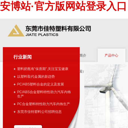
安博站·官方版网站登录入口
安博站·官方版网站登录入口
公司简介
产品中心
行业新闻
塑料奶瓶有“保质期”,关注宝宝健康
安博站·官方版网站登录入口-安博ANBO（中国）
以塑料取代金属的新趋势
PC/ABS塑料合金的定义及发展
PC/ABS合金塑料特性助力汽车内饰
生产
PC合金塑料特性助力汽车内饰生产
东莞市佳特塑料公司招聘信息