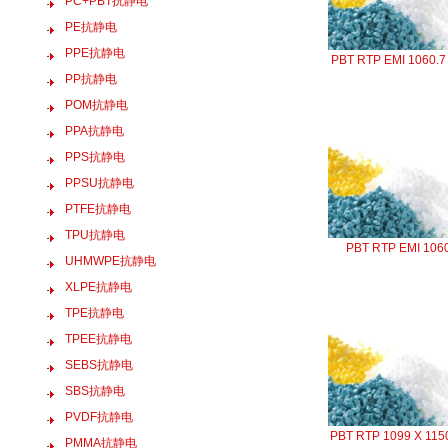
PC+PBT抗静电
PE抗静电
PPE抗静电
PBT RTP EMI 1060.7
PP抗静电
POM抗静电
PPA抗静电
PPS抗静电
PPSU抗静电
PTFE抗静电
TPU抗静电
PBT RTP EMI 106
UHMWPE抗静电
XLPE抗静电
TPE抗静电
TPEE抗静电
SEBS抗静电
SBS抗静电
PVDF抗静电
PBT RTP 1099 X 115
PMMA抗静电