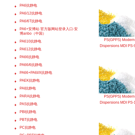
PA6抗静电
PA6/12抗静电
PA6/6T抗静电
PA6+安博站·官方版网站登录入口-安
博anbo（中国）
PS(GPPS) Modern
PA610抗静电
Dispersions MDI PS-
PA612抗静电
PA66抗静电
PA66/6抗静电
PA66+PA6I/X抗静电
PAEK抗静电
PAI抗静电
PARA抗静电
PS(GPPS) Modern
Dispersions MDI PS-
PAS抗静电
PBI抗静电
PBT抗静电
PC抗静电