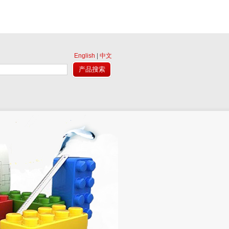
English
|
中文