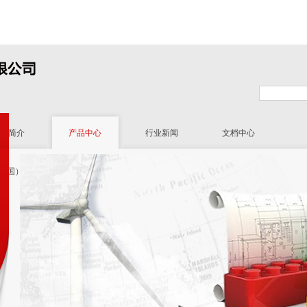
司简介
产品中心
行业新闻
文档中心
（中国）