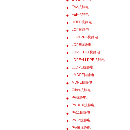
EVA抗静电
FEP抗静电
HDPE抗静电
LCP抗静电
LCP+PPS抗静电
LDPE抗静电
LDPE+EVA抗静电
LDPE+LLDPE抗静电
LLDPE抗静电
LMDPE抗静电
MDPE抗静电
Other抗静电
PA抗静电
PA1010抗静电
PA11抗静电
PA12抗静电
PA46抗静电