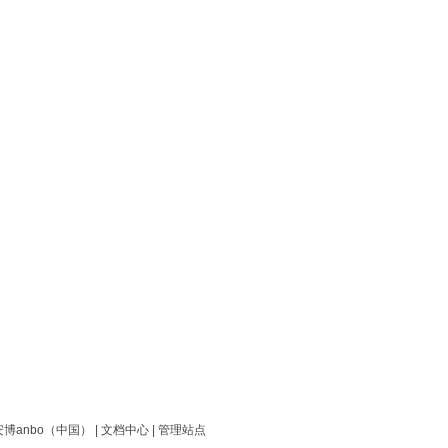
博anbo（中国）
|
文档中心
|
管理站点