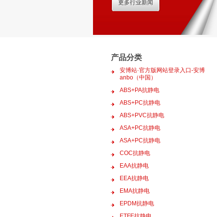
更多行业新闻
产品分类
安博站·官方版网站登录入口-安博
anbo（中国）
ABS+PA抗静电
ABS+PC抗静电
ABS+PVC抗静电
ASA+PC抗静电
ASA+PC抗静电
COC抗静电
EAA抗静电
EEA抗静电
EMA抗静电
EPDM抗静电
ETFE抗静电