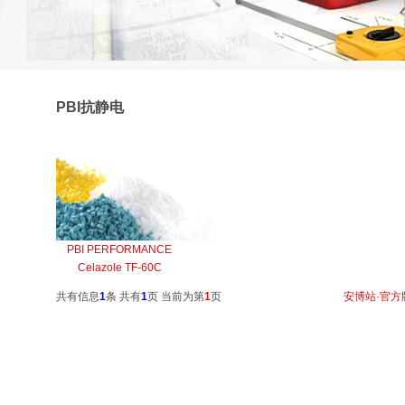
PBI抗静电
PBI PERFORMANCE
Celazole TF-60C
共有信息
1
条 共有
1
页 当前为第
1
页
安博站·官