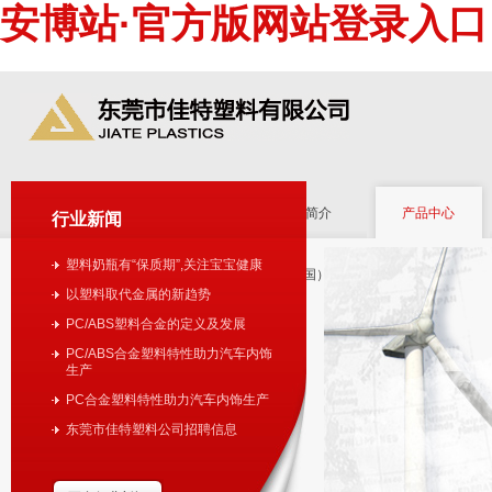
安博站·官方版网站登录入口
安博站·官方版网站登录入口
公司简介
产品中心
行业新闻
塑料奶瓶有“保质期”,关注宝宝健康
安博站·官方版网站登录入口-安博ANBO（中国）
以塑料取代金属的新趋势
PC/ABS塑料合金的定义及发展
PC/ABS合金塑料特性助力汽车内饰
生产
PC合金塑料特性助力汽车内饰生产
东莞市佳特塑料公司招聘信息