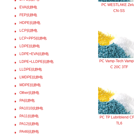
PC WESTLAKE Zel
EVA抗静电
CN-SS
FEP抗静电
HDPE抗静电
LCP抗静电
LCP+PPS抗静电
LDPE抗静电
LDPE+EVA抗静电
PC Vamp-Tech Vamp
LDPE+LLDPE抗静电
C 20C 3TF
LLDPE抗静电
LMDPE抗静电
MDPE抗静电
Other抗静电
PA抗静电
PA1010抗静电
PA11抗静电
PC TP Lubriblend C
TL6
PA12抗静电
PA46抗静电