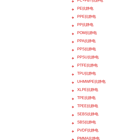
PC+PBT抗静电
PE抗静电
PPE抗静电
PP抗静电
POM抗静电
PPA抗静电
PPS抗静电
PPSU抗静电
PTFE抗静电
TPU抗静电
UHMWPE抗静电
XLPE抗静电
TPE抗静电
TPEE抗静电
SEBS抗静电
SBS抗静电
PVDF抗静电
PMMA抗静电