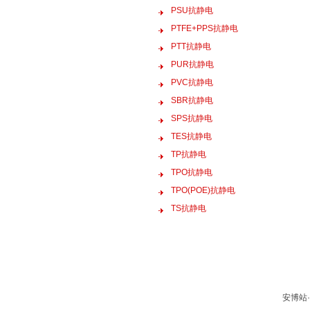
PSU抗静电
PTFE+PPS抗静电
PTT抗静电
PUR抗静电
PVC抗静电
SBR抗静电
SPS抗静电
TES抗静电
TP抗静电
TPO抗静电
TPO(POE)抗静电
TS抗静电
安博站