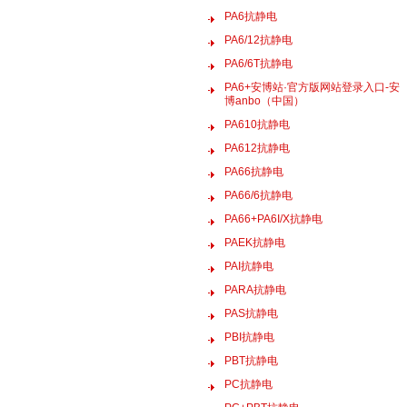
PA6抗静电
PA6/12抗静电
PA6/6T抗静电
PA6+安博站·官方版网站登录入口-安
博anbo（中国）
PA610抗静电
PA612抗静电
PA66抗静电
PA66/6抗静电
PA66+PA6I/X抗静电
PAEK抗静电
PAI抗静电
PARA抗静电
PAS抗静电
PBI抗静电
PBT抗静电
PC抗静电