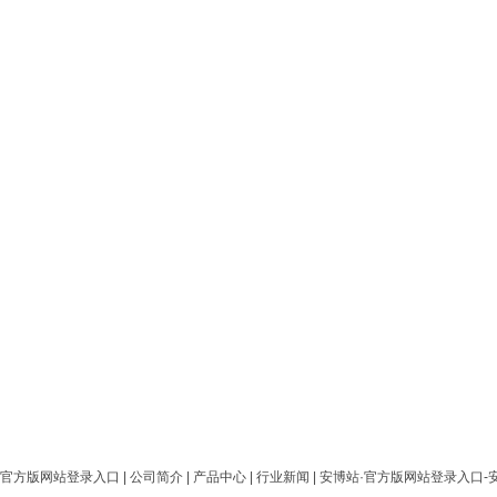
·官方版网站登录入口
|
公司简介
|
产品中心
|
行业新闻
|
安博站·官方版网站登录入口-安