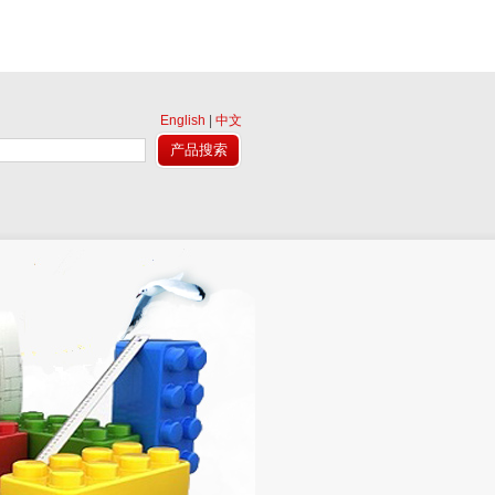
English
|
中文