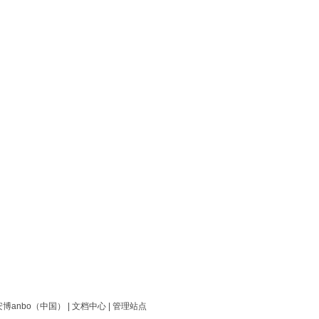
博anbo（中国）
|
文档中心
|
管理站点