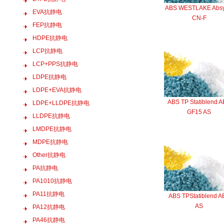
ABS WESTLAKE Absy
EVA抗静电
CN-F
FEP抗静电
HDPE抗静电
LCP抗静电
LCP+PPS抗静电
LDPE抗静电
LDPE+EVA抗静电
ABS TP Statiblend 
LDPE+LLDPE抗静电
GF15 AS
LLDPE抗静电
LMDPE抗静电
MDPE抗静电
Other抗静电
PA抗静电
PA1010抗静电
PA11抗静电
ABS TPStatiblend A
AS
PA12抗静电
PA46抗静电