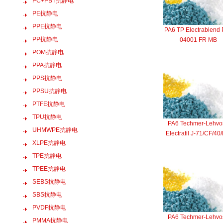
PC+PBT抗静电
PE抗静电
PPE抗静电
PA6 TP Electrablend
PP抗静电
04001 FR MB
POM抗静电
PPA抗静电
PPS抗静电
PPSU抗静电
PTFE抗静电
TPU抗静电
PA6 Techmer-Lehvo
UHMWPE抗静电
Electrafil J-71/CF/40
XLPE抗静电
TPE抗静电
TPEE抗静电
SEBS抗静电
SBS抗静电
PVDF抗静电
PA6 Techmer-Lehvo
PMMA抗静电