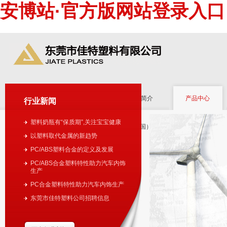
安博站·官方版网站登录入口
安博站·官方版网站登录入口
公司简介
产品中心
行业新闻
塑料奶瓶有“保质期”,关注宝宝健康
安博站·官方版网站登录入口-安博ANBO（中国）
以塑料取代金属的新趋势
PC/ABS塑料合金的定义及发展
PC/ABS合金塑料特性助力汽车内饰
生产
PC合金塑料特性助力汽车内饰生产
东莞市佳特塑料公司招聘信息