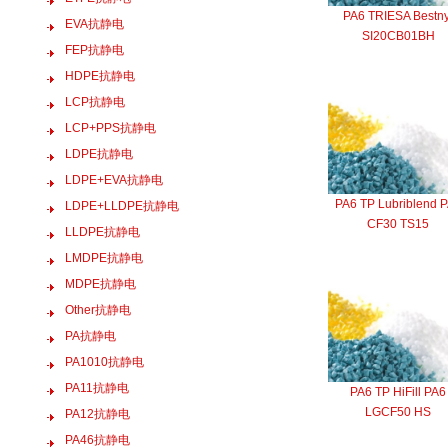
PA6 TRIESA Bestny
EVA抗静电
SI20CB01BH
FEP抗静电
HDPE抗静电
LCP抗静电
LCP+PPS抗静电
LDPE抗静电
LDPE+EVA抗静电
PA6 TP Lubriblend 
LDPE+LLDPE抗静电
CF30 TS15
LLDPE抗静电
LMDPE抗静电
MDPE抗静电
Other抗静电
PA抗静电
PA1010抗静电
PA11抗静电
PA6 TP HiFill PA6
LGCF50 HS
PA12抗静电
PA46抗静电