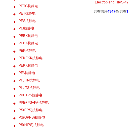
Electroblend HIPS-4
PETG抗静电
共有信息
4347
条 共有
PET抗静电
PES抗静电
PEI抗静电
PEEK抗静电
PEBA抗静电
PEK抗静电
PEKEKK抗静电
PEKK抗静电
PFA抗静电
PI，TP抗静电
PI，TS抗静电
PPE+PS抗静电
PPE+PS+PA抗静电
PS(EPS)抗静电
PS(GPPS)抗静电
PS(HIPS)抗静电